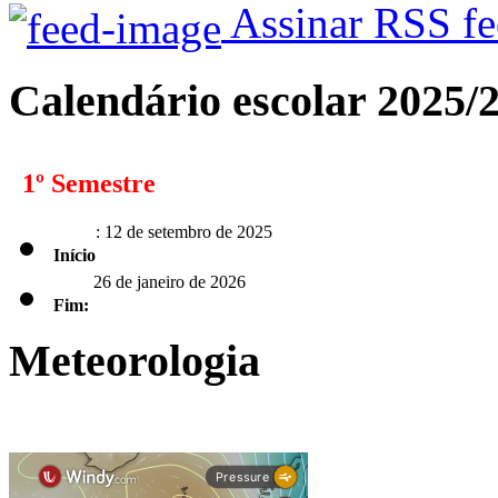
Assinar RSS f
Calendário escolar 2025/
1º Semestre
: 12 de setembro de 2025
Início
26 de janeiro de 2026
Fim:
Meteorologia
2º Semestre
: 2 de fevereiro de 2026
Início
Fim: