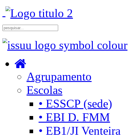
Agrupamento
Escolas
• ESSCP (sede)
• EBI D. FMM
• EB1/JI Venteira