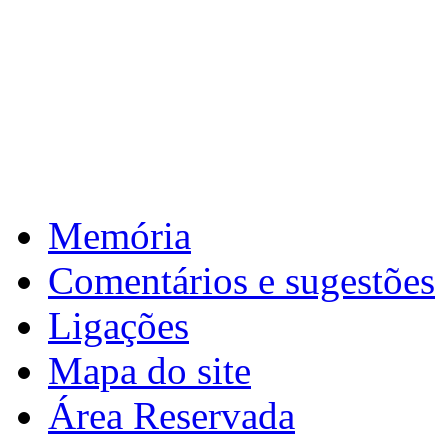
: de 31 de março a 1 de abril de 2026 >
5ª
Reuniões intercalar
: de 2 a 10 de abril de 2026 >
6ª
Páscoa
Download calendário
Memória
Comentários e sugestões
Ligações
Mapa do site
Área Reservada