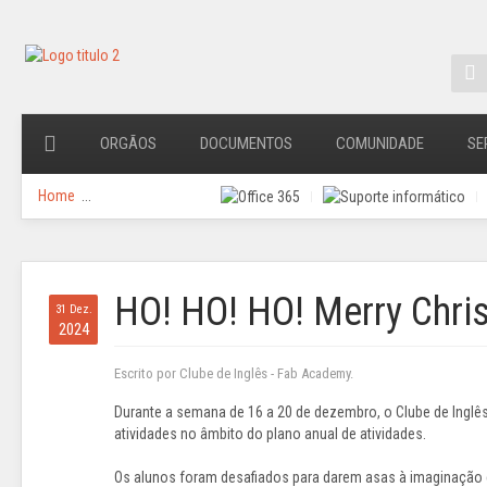
ORGÃOS
DOCUMENTOS
COMUNIDADE
SE
Home
...
HO! HO! HO! Merry Chri
31 Dez.
2024
Escrito por Clube de Inglês - Fab Academy.
Durante a semana de 16 a 20 de dezembro, o Clube de Inglê
atividades no âmbito do plano anual de atividades.
Os alunos foram desafiados para darem asas à imaginação e 