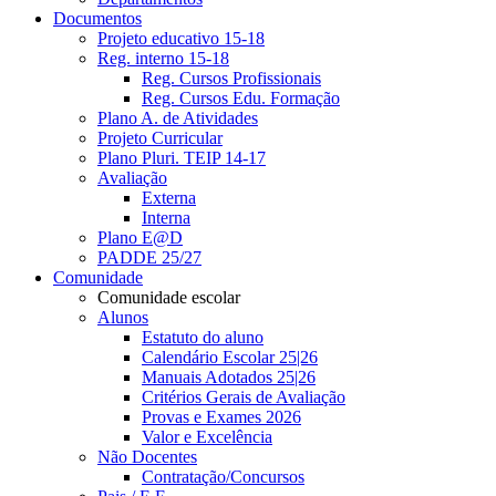
Documentos
Projeto educativo 15-18
Reg. interno 15-18
Reg. Cursos Profissionais
Reg. Cursos Edu. Formação
Plano A. de Atividades
Projeto Curricular
Plano Pluri. TEIP 14-17
Avaliação
Externa
Interna
Plano E@D
PADDE 25/27
Comunidade
Comunidade escolar
Alunos
Estatuto do aluno
Calendário Escolar 25|26
Manuais Adotados 25|26
Critérios Gerais de Avaliação
Provas e Exames 2026
Valor e Excelência
Não Docentes
Contratação/Concursos