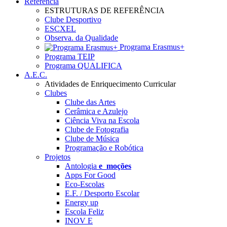
Referência
ESTRUTURAS DE REFERÊNCIA
Clube Desportivo
ESCXEL
Observa. da Qualidade
Programa Erasmus+
Programa TEIP
Programa QUALIFICA
A.E.C.
Atividades de Enriquecimento Curricular
Clubes
Clube das Artes
Cerâmica e Azulejo
Ciência Viva na Escola
Clube de Fotografia
Clube de Música
Programação e Robótica
Projetos
Antologia
e_moções
Apps For Good
Eco-Escolas
E.F. / Desporto Escolar
Energy up
Escola Feliz
INOV E