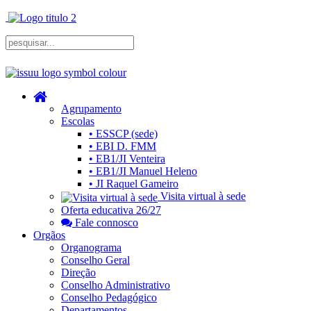
Agrupamento
Escolas
• ESSCP (sede)
• EBI D. FMM
• EB1/JI Venteira
• EB1/JI Manuel Heleno
• JI Raquel Gameiro
Visita virtual à sede
Oferta educativa 26/27
Fale connosco
Orgãos
Organograma
Conselho Geral
Direção
Conselho Administrativo
Conselho Pedagógico
Departamentos