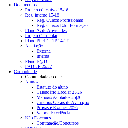
Documentos
Projeto educativo 15-18
Reg. interno 15-18
Reg. Cursos Profissionais
Reg. Cursos Edu. Formação
Plano A. de Atividades
Projeto Curricular
Plano Pluri. TEIP 14-17
Avaliação
Externa
Interna
Plano E@D
PADDE 25/27
Comunidade
Comunidade escolar
Alunos
Estatuto do aluno
Calendário Escolar 25|26
Manuais Adotados 25|26
Critérios Gerais de Avaliação
Provas e Exames 2026
Valor e Excelência
Não Docentes
Contratação/Concursos