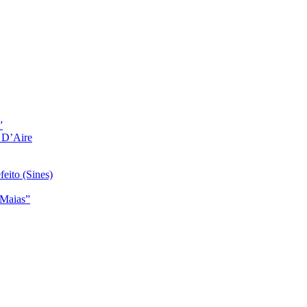
”
a D’Aire
feito (Sines)
 Maias”