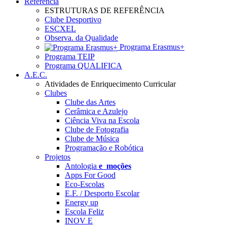
Referência
ESTRUTURAS DE REFERÊNCIA
Clube Desportivo
ESCXEL
Observa. da Qualidade
Programa Erasmus+
Programa TEIP
Programa QUALIFICA
A.E.C.
Atividades de Enriquecimento Curricular
Clubes
Clube das Artes
Cerâmica e Azulejo
Ciência Viva na Escola
Clube de Fotografia
Clube de Música
Programação e Robótica
Projetos
Antologia
e_moções
Apps For Good
Eco-Escolas
E.F. / Desporto Escolar
Energy up
Escola Feliz
INOV E