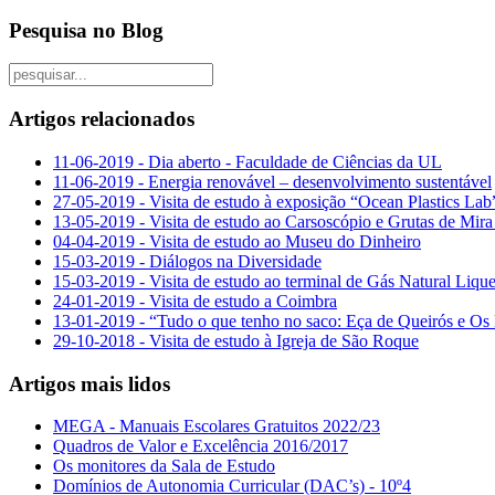
Pesquisa no Blog
Artigos relacionados
11-06-2019 - Dia aberto - Faculdade de Ciências da UL
11-06-2019 - Energia renovável – desenvolvimento sustentável
27-05-2019 - Visita de estudo à exposição “Ocean Plastics Lab
13-05-2019 - Visita de estudo ao Carsoscópio e Grutas de Mir
04-04-2019 - Visita de estudo ao Museu do Dinheiro
15-03-2019 - Diálogos na Diversidade
15-03-2019 - Visita de estudo ao terminal de Gás Natural Lique
24-01-2019 - Visita de estudo a Coimbra
13-01-2019 - “Tudo o que tenho no saco: Eça de Queirós e Os
29-10-2018 - Visita de estudo à Igreja de São Roque
Artigos mais lidos
MEGA - Manuais Escolares Gratuitos 2022/23
Quadros de Valor e Excelência 2016/2017
Os monitores da Sala de Estudo
Domínios de Autonomia Curricular (DAC’s) - 10º4