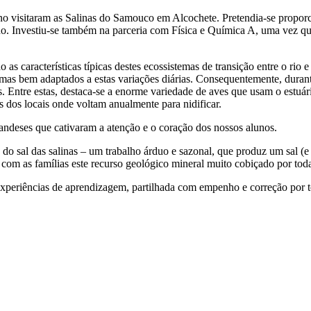
no visitaram as Salinas do Samouco em Alcochete. Pretendia-se propor
. Investiu-se também na parceria com Física e Química A, uma vez que
s características típicas destes ecossistemas de transição entre o rio 
emas bem adaptados a estas variações diárias. Consequentemente, durant
. Entre estas, destaca-se a enorme variedade de aves que usam o estuár
s dos locais onde voltam anualmente para nidificar.
andeses que cativaram a atenção e o coração dos nossos alunos.
do sal das salinas – um trabalho árduo e sazonal, que produz um sal (e 
com as famílias este recurso geológico mineral muito cobiçado por tod
experiências de aprendizagem, partilhada com empenho e correção por t