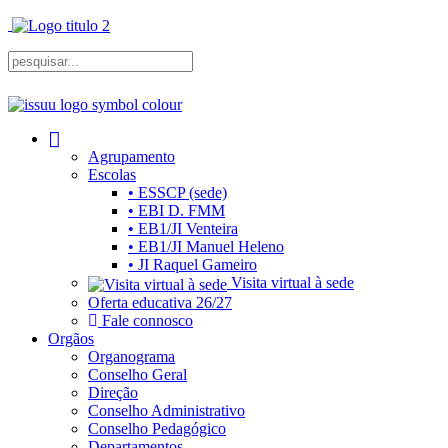
Agrupamento
Escolas
• ESSCP (sede)
• EBI D. FMM
• EB1/JI Venteira
• EB1/JI Manuel Heleno
• JI Raquel Gameiro
Visita virtual à sede
Oferta educativa 26/27
Fale connosco
Orgãos
Organograma
Conselho Geral
Direção
Conselho Administrativo
Conselho Pedagógico
Departamentos