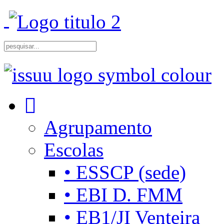
Agrupamento
Escolas
• ESSCP (sede)
• EBI D. FMM
• EB1/JI Venteira