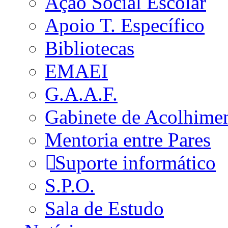
Ação Social Escolar
Apoio T. Específico
Bibliotecas
EMAEI
G.A.A.F.
Gabinete de Acolhime
Mentoria entre Pares
Suporte informático
S.P.O.
Sala de Estudo