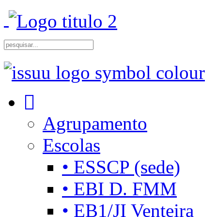
Agrupamento
Escolas
• ESSCP (sede)
• EBI D. FMM
• EB1/JI Venteira