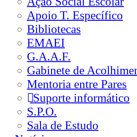
Ação Social Escolar
Apoio T. Específico
Bibliotecas
EMAEI
G.A.A.F.
Gabinete de Acolhime
Mentoria entre Pares
Suporte informático
S.P.O.
Sala de Estudo