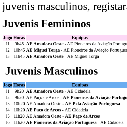
juvenis masculinos, regista
Juvenis Femininos
Jogo
Horas
Equipas
J1
9h45
AE Amadora Oeste
- AE Pioneiros da Aviação Portug
J2
10h45
AE Miguel Torga
- AE Pioneiros da Aviação Portugue
J3
11h45
AE Amadora Oeste
- AE Miguel Torga
Juvenis Masculinos
Jogo
Horas
Equipas
J1
9h20
AE Amadora Oeste
- AE Cidadela
J2
9h20
AE Paço de Arcos -
AE Pioneiros da Aviação Portug
J3
10h20
AE Amadora Oeste -
AE P da Aviação Portuguesa
J4
10h20
AE Paço de Arcos
- AE Cidadela
J5
11h20
AE Amadora Oeste -
AE Paço de Arcos
J6
11h20
AE Pioneiros da Aviação Portuguesa
- AE Cidadela