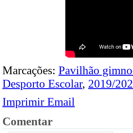
Marcações:
Pavilhão gimno
Desporto Escolar
,
2019/20
Imprimir
Email
Comentar