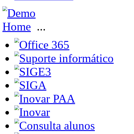
Home
...