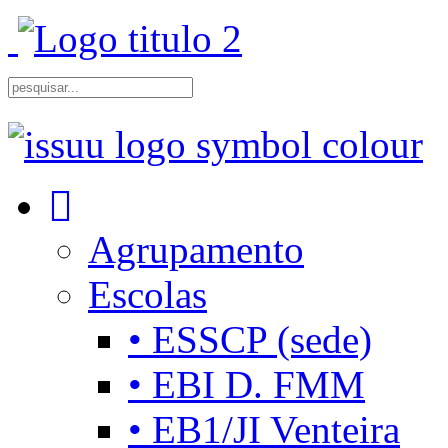
Agrupamento
Escolas
• ESSCP (sede)
• EBI D. FMM
• EB1/JI Venteira