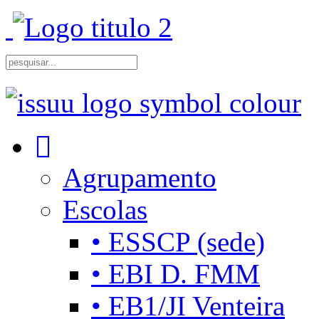
Agrupamento
Escolas
• ESSCP (sede)
• EBI D. FMM
• EB1/JI Venteira