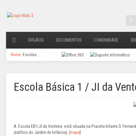
ORGÃOS
DOCUMENTOS
COMUNIDADE
SE
Home
Escolas
...
Escola Básica 1 / JI da Vent
A Escola EB1/JI da Venteira está situada na Praceta Infante D. Fernando
(edifício do Jardim de Infância). [
mapa
]