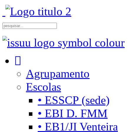
Agrupamento
Escolas
• ESSCP (sede)
• EBI D. FMM
• EB1/JI Venteira