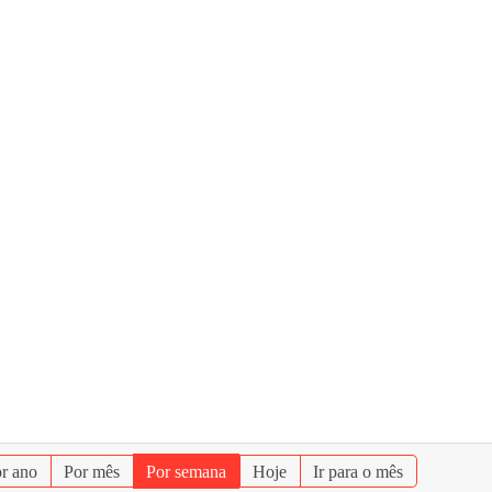
r ano
Por mês
Por semana
Hoje
Ir para o mês