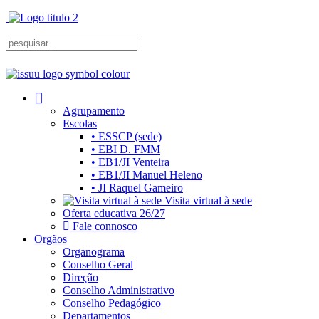
Agrupamento
Escolas
• ESSCP (sede)
• EBI D. FMM
• EB1/JI Venteira
• EB1/JI Manuel Heleno
• JI Raquel Gameiro
Visita virtual à sede
Oferta educativa 26/27
Fale connosco
Orgãos
Organograma
Conselho Geral
Direção
Conselho Administrativo
Conselho Pedagógico
Departamentos