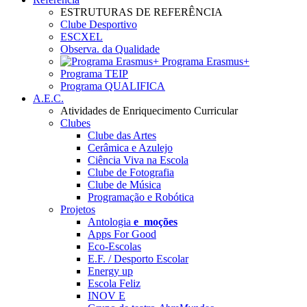
ESTRUTURAS DE REFERÊNCIA
Clube Desportivo
ESCXEL
Observa. da Qualidade
Programa Erasmus+
Programa TEIP
Programa QUALIFICA
A.E.C.
Atividades de Enriquecimento Curricular
Clubes
Clube das Artes
Cerâmica e Azulejo
Ciência Viva na Escola
Clube de Fotografia
Clube de Música
Programação e Robótica
Projetos
Antologia
e_moções
Apps For Good
Eco-Escolas
E.F. / Desporto Escolar
Energy up
Escola Feliz
INOV E