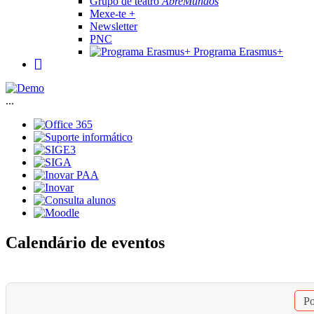
Grupo de teatro
AbreMundos
Mexe-te +
Newsletter
PNC
Programa Erasmus+
...
Calendário de eventos
Po