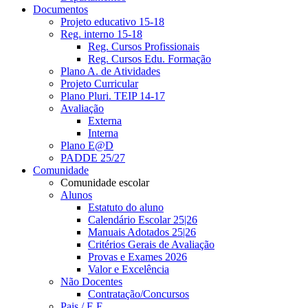
Documentos
Projeto educativo 15-18
Reg. interno 15-18
Reg. Cursos Profissionais
Reg. Cursos Edu. Formação
Plano A. de Atividades
Projeto Curricular
Plano Pluri. TEIP 14-17
Avaliação
Externa
Interna
Plano E@D
PADDE 25/27
Comunidade
Comunidade escolar
Alunos
Estatuto do aluno
Calendário Escolar 25|26
Manuais Adotados 25|26
Critérios Gerais de Avaliação
Provas e Exames 2026
Valor e Excelência
Não Docentes
Contratação/Concursos
Pais / E.E.