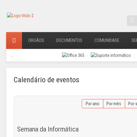
ORGÃOS
DOCUMENTOS
COMUNIDADE
SE
...
Calendário de eventos
Por ano
Por mês
Por 
Semana da Informática