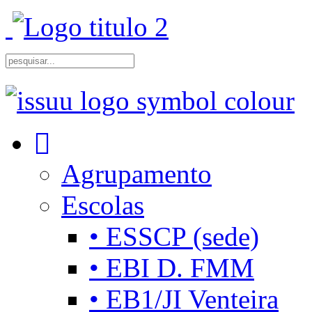
Agrupamento
Escolas
• ESSCP (sede)
• EBI D. FMM
• EB1/JI Venteira