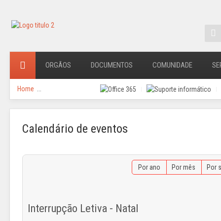
ORGÃOS
DOCUMENTOS
COMUNIDADE
SE
Home
...
Calendário de eventos
Por ano
Por mês
Por 
Interrupção Letiva - Natal