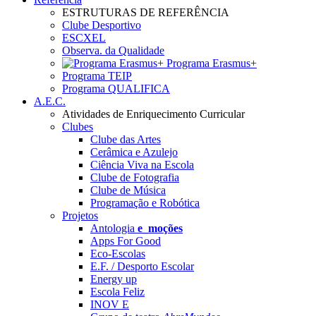
ESTRUTURAS DE REFERÊNCIA
Clube Desportivo
ESCXEL
Observa. da Qualidade
Programa Erasmus+
Programa TEIP
Programa QUALIFICA
A.E.C.
Atividades de Enriquecimento Curricular
Clubes
Clube das Artes
Cerâmica e Azulejo
Ciência Viva na Escola
Clube de Fotografia
Clube de Música
Programação e Robótica
Projetos
Antologia
e_moções
Apps For Good
Eco-Escolas
E.F. / Desporto Escolar
Energy up
Escola Feliz
INOV E