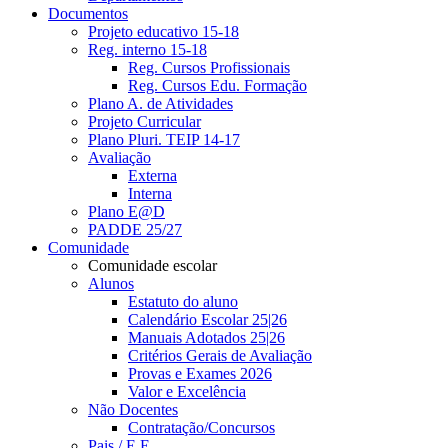
Documentos
Projeto educativo 15-18
Reg. interno 15-18
Reg. Cursos Profissionais
Reg. Cursos Edu. Formação
Plano A. de Atividades
Projeto Curricular
Plano Pluri. TEIP 14-17
Avaliação
Externa
Interna
Plano E@D
PADDE 25/27
Comunidade
Comunidade escolar
Alunos
Estatuto do aluno
Calendário Escolar 25|26
Manuais Adotados 25|26
Critérios Gerais de Avaliação
Provas e Exames 2026
Valor e Excelência
Não Docentes
Contratação/Concursos
Pais / E.E.