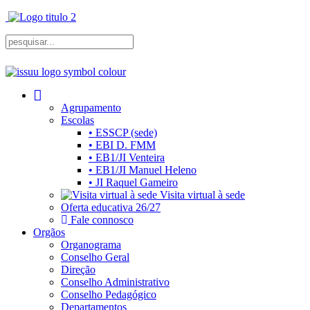
Agrupamento
Escolas
• ESSCP (sede)
• EBI D. FMM
• EB1/JI Venteira
• EB1/JI Manuel Heleno
• JI Raquel Gameiro
Visita virtual à sede
Oferta educativa 26/27
Fale connosco
Orgãos
Organograma
Conselho Geral
Direção
Conselho Administrativo
Conselho Pedagógico
Departamentos