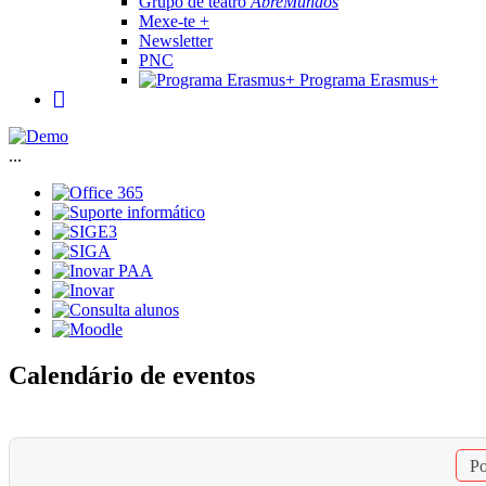
Grupo de teatro
AbreMundos
Mexe-te +
Newsletter
PNC
Programa Erasmus+
...
Calendário de eventos
Po