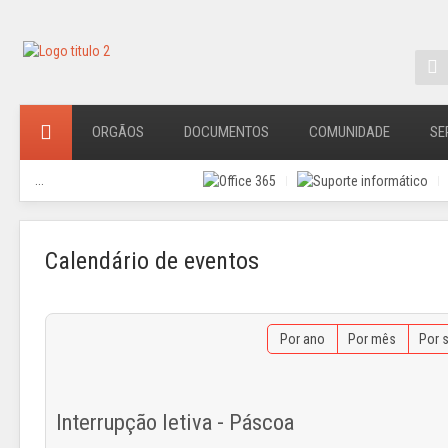
ORGÃOS
DOCUMENTOS
COMUNIDADE
SE
...
Calendário de eventos
Por ano
Por mês
Por 
Interrupção letiva - Páscoa