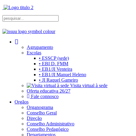
Agrupamento
Escolas
• ESSCP (sede)
• EBI D. FMM
• EB1/JI Venteira
• EB1/JI Manuel Heleno
• JI Raquel Gameiro
Visita virtual à sede
Oferta educativa 26/27
Fale connosco
Orgãos
Organograma
Conselho Geral
Direção
Conselho Administrativo
Conselho Pedagógico
Departamentos