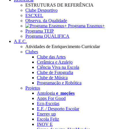
ESTRUTURAS DE REFERÊNCIA
Clube Desportivo
ESCXEL
Observa. da Qualidade
Programa Erasmus+
Programa TEIP
Programa QUALIFICA
A.E.C.
Atividades de Enriquecimento Curricular
Clubes
Clube das Artes
Cerâmica e Azulejo
Ciência Viva na Escola
Clube de Fotografia
Clube de Música
Programação e Robótica
Projetos
Antologia
e_moções
Apps For Good
Eco-Escolas
E.F. / Desporto Escolar
Energy up
Escola Feliz
INOV E