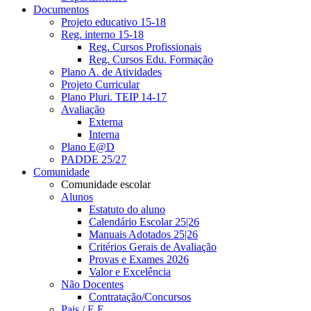
Documentos
Projeto educativo 15-18
Reg. interno 15-18
Reg. Cursos Profissionais
Reg. Cursos Edu. Formação
Plano A. de Atividades
Projeto Curricular
Plano Pluri. TEIP 14-17
Avaliação
Externa
Interna
Plano E@D
PADDE 25/27
Comunidade
Comunidade escolar
Alunos
Estatuto do aluno
Calendário Escolar 25|26
Manuais Adotados 25|26
Critérios Gerais de Avaliação
Provas e Exames 2026
Valor e Excelência
Não Docentes
Contratação/Concursos
Pais / E.E.