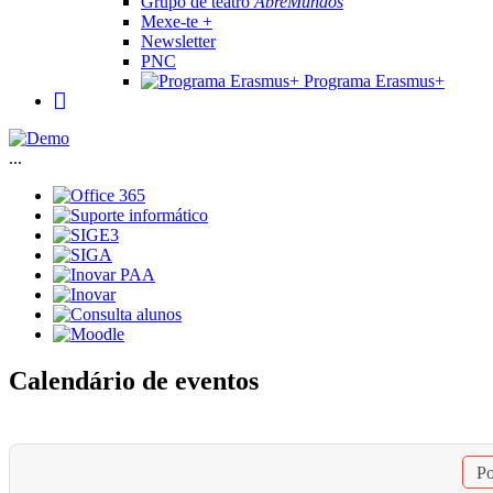
Grupo de teatro
AbreMundos
Mexe-te +
Newsletter
PNC
Programa Erasmus+
...
Calendário de eventos
Po