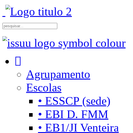
Agrupamento
Escolas
• ESSCP (sede)
• EBI D. FMM
• EB1/JI Venteira