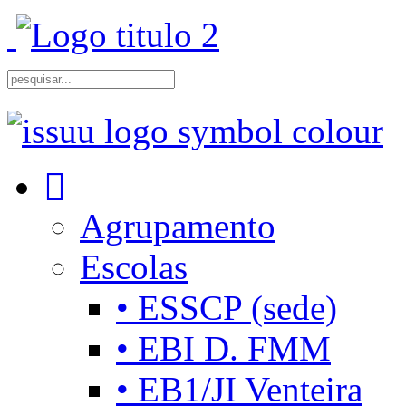
Agrupamento
Escolas
• ESSCP (sede)
• EBI D. FMM
• EB1/JI Venteira