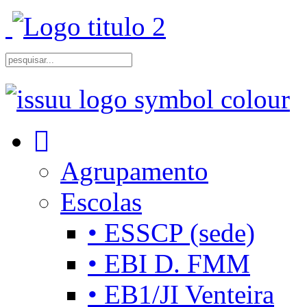
Agrupamento
Escolas
• ESSCP (sede)
• EBI D. FMM
• EB1/JI Venteira