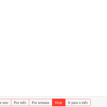
r ano
Por mês
Por semana
Hoje
Ir para o mês