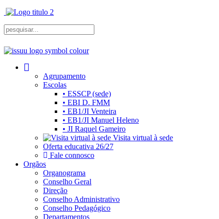
Agrupamento
Escolas
• ESSCP (sede)
• EBI D. FMM
• EB1/JI Venteira
• EB1/JI Manuel Heleno
• JI Raquel Gameiro
Visita virtual à sede
Oferta educativa 26/27
Fale connosco
Orgãos
Organograma
Conselho Geral
Direção
Conselho Administrativo
Conselho Pedagógico
Departamentos