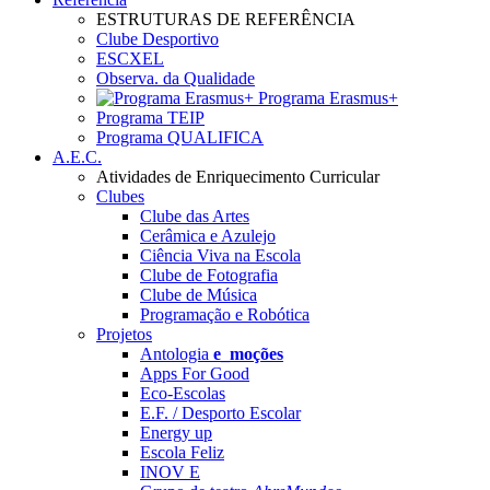
ESTRUTURAS DE REFERÊNCIA
Clube Desportivo
ESCXEL
Observa. da Qualidade
Programa Erasmus+
Programa TEIP
Programa QUALIFICA
A.E.C.
Atividades de Enriquecimento Curricular
Clubes
Clube das Artes
Cerâmica e Azulejo
Ciência Viva na Escola
Clube de Fotografia
Clube de Música
Programação e Robótica
Projetos
Antologia
e_moções
Apps For Good
Eco-Escolas
E.F. / Desporto Escolar
Energy up
Escola Feliz
INOV E