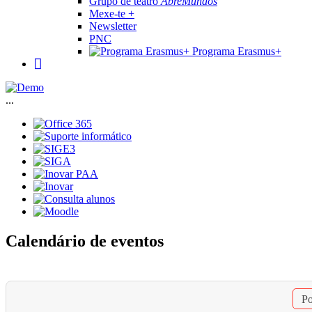
Grupo de teatro
AbreMundos
Mexe-te +
Newsletter
PNC
Programa Erasmus+
...
Calendário de eventos
Po