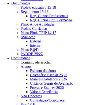
Documentos
Projeto educativo 15-18
Reg. interno 15-18
Reg. Cursos Profissionais
Reg. Cursos Edu. Formação
Plano A. de Atividades
Projeto Curricular
Plano Pluri. TEIP 14-17
Avaliação
Externa
Interna
Plano E@D
PADDE 25/27
Comunidade
Comunidade escolar
Alunos
Estatuto do aluno
Calendário Escolar 25|26
Manuais Adotados 25|26
Critérios Gerais de Avaliação
Provas e Exames 2026
Valor e Excelência
Não Docentes
Contratação/Concursos
Pais / E.E.