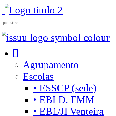
Agrupamento
Escolas
• ESSCP (sede)
• EBI D. FMM
• EB1/JI Venteira