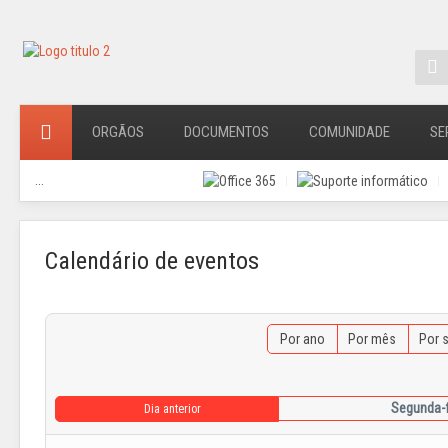
ORGÃOS
DOCUMENTOS
COMUNIDADE
SE
...
Calendário de eventos
Por ano
Por mês
Por 
Segunda-f
Dia anterior