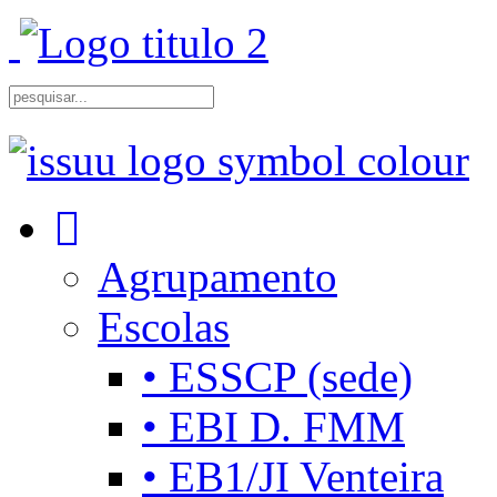
Agrupamento
Escolas
• ESSCP (sede)
• EBI D. FMM
• EB1/JI Venteira