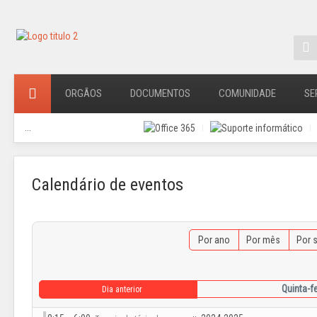
ORGÃOS
DOCUMENTOS
COMUNIDADE
SE
...
Calendário de eventos
Por ano
Por mês
Por 
Quinta-f
Dia anterior