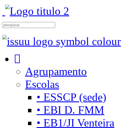
Agrupamento
Escolas
• ESSCP (sede)
• EBI D. FMM
• EB1/JI Venteira