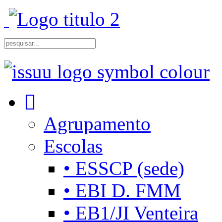
Agrupamento
Escolas
• ESSCP (sede)
• EBI D. FMM
• EB1/JI Venteira