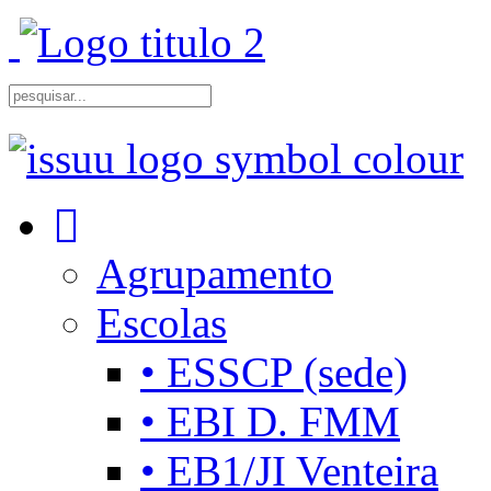
Agrupamento
Escolas
• ESSCP (sede)
• EBI D. FMM
• EB1/JI Venteira