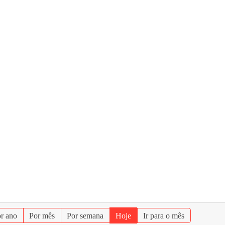
r ano
Por mês
Por semana
Hoje
Ir para o mês