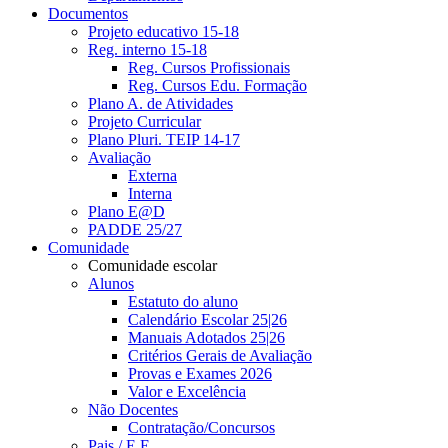
Documentos
Projeto educativo 15-18
Reg. interno 15-18
Reg. Cursos Profissionais
Reg. Cursos Edu. Formação
Plano A. de Atividades
Projeto Curricular
Plano Pluri. TEIP 14-17
Avaliação
Externa
Interna
Plano E@D
PADDE 25/27
Comunidade
Comunidade escolar
Alunos
Estatuto do aluno
Calendário Escolar 25|26
Manuais Adotados 25|26
Critérios Gerais de Avaliação
Provas e Exames 2026
Valor e Excelência
Não Docentes
Contratação/Concursos
Pais / E.E.