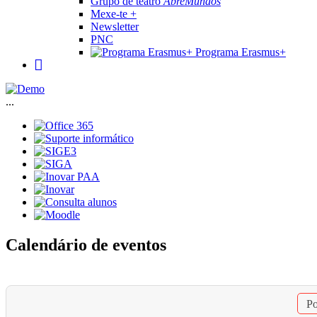
Grupo de teatro
AbreMundos
Mexe-te +
Newsletter
PNC
Programa Erasmus+
...
Calendário de eventos
Po