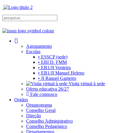
Agrupamento
Escolas
• ESSCP (sede)
• EBI D. FMM
• EB1/JI Venteira
• EB1/JI Manuel Heleno
• JI Raquel Gameiro
Visita virtual à sede
Oferta educativa 26/27
Fale connosco
Orgãos
Organograma
Conselho Geral
Direção
Conselho Administrativo
Conselho Pedagógico
Departamentos