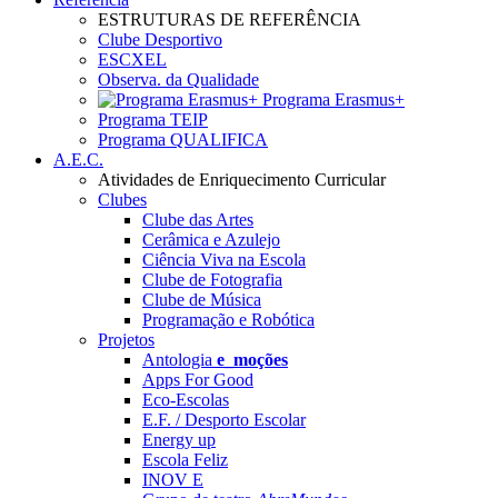
ESTRUTURAS DE REFERÊNCIA
Clube Desportivo
ESCXEL
Observa. da Qualidade
Programa Erasmus+
Programa TEIP
Programa QUALIFICA
A.E.C.
Atividades de Enriquecimento Curricular
Clubes
Clube das Artes
Cerâmica e Azulejo
Ciência Viva na Escola
Clube de Fotografia
Clube de Música
Programação e Robótica
Projetos
Antologia
e_moções
Apps For Good
Eco-Escolas
E.F. / Desporto Escolar
Energy up
Escola Feliz
INOV E