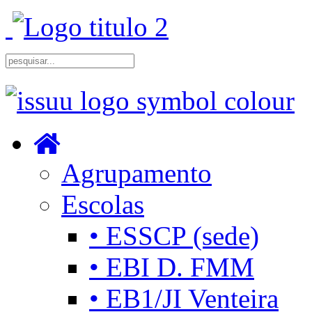
Agrupamento
Escolas
• ESSCP (sede)
• EBI D. FMM
• EB1/JI Venteira