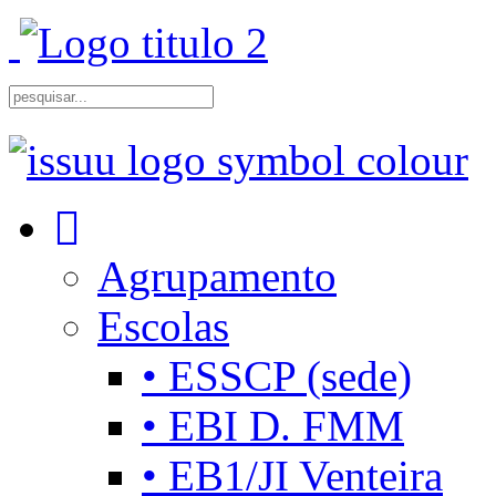
Agrupamento
Escolas
• ESSCP (sede)
• EBI D. FMM
• EB1/JI Venteira