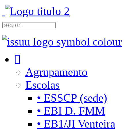
Agrupamento
Escolas
• ESSCP (sede)
• EBI D. FMM
• EB1/JI Venteira