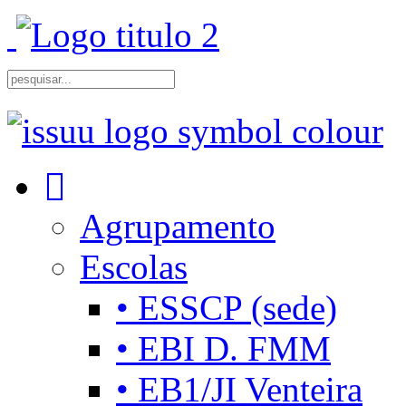
Agrupamento
Escolas
• ESSCP (sede)
• EBI D. FMM
• EB1/JI Venteira