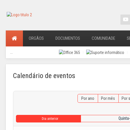
ORGÃOS
DOCUMENTOS
COMUNIDADE
S
...
Calendário de eventos
Por ano
Por mês
Por 
Quinta
Dia anterior