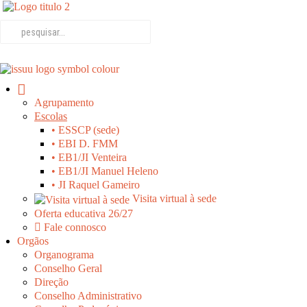
Agrupamento
Escolas
• ESSCP (sede)
• EBI D. FMM
• EB1/JI Venteira
• EB1/JI Manuel Heleno
• JI Raquel Gameiro
Visita virtual à sede
Oferta educativa 26/27
Fale connosco
Orgãos
Organograma
Conselho Geral
Direção
Conselho Administrativo