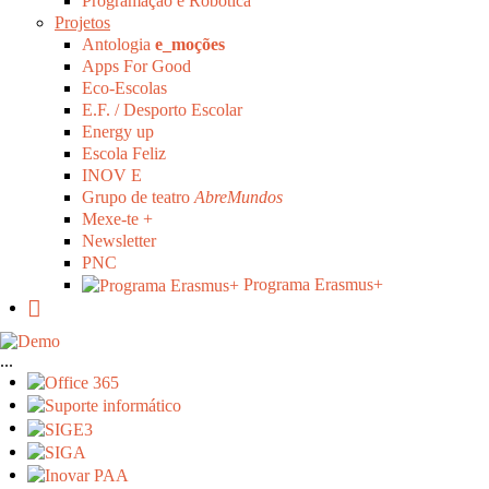
Programação e Robótica
Projetos
Antologia
e_moções
Apps For Good
Eco-Escolas
E.F. / Desporto Escolar
Energy up
Escola Feliz
INOV E
Grupo de teatro
AbreMundos
Mexe-te +
Newsletter
PNC
Programa Erasmus+
...