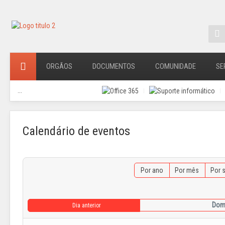
ORGÃOS
DOCUMENTOS
COMUNIDADE
SE
...
Calendário de eventos
Por ano
Por mês
Por 
Domi
Dia anterior