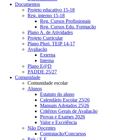
Documentos
Projeto educativo 15-18
Reg. interno 15-18
Reg. Cursos Profissionais
Reg. Cursos Edu. Formação
Plano A. de Atividades
Projeto Curricular
Plano Pluri. TEIP 14-17
Avaliação
Externa
Interna
Plano E@D
PADDE 25/27
Comunidade
Comunidade escolar
Alunos
Estatuto do aluno
Calendário Escolar 25|26
Manuais Adotados 25|26
Critérios Gerais de Avaliação
Provas e Exames 2026
Valor e Excelência
Não Docentes
Contratação/Concursos
Pais / E.E.