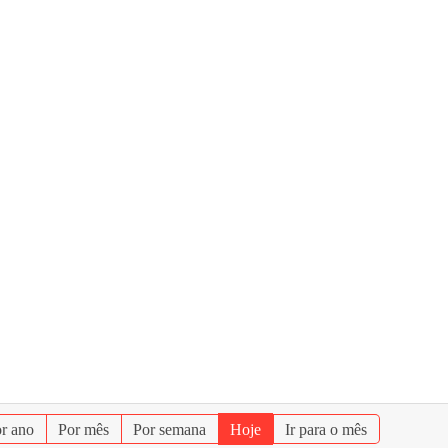
r ano
Por mês
Por semana
Hoje
Ir para o mês