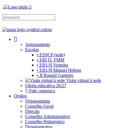
Agrupamento
Escolas
• ESSCP (sede)
• EBI D. FMM
• EB1/JI Venteira
• EB1/JI Manuel Heleno
• JI Raquel Gameiro
Visita virtual à sede
Oferta educativa 26/27
Fale connosco
Orgãos
Organograma
Conselho Geral
Direção
Conselho Administrativo
Conselho Pedagógico
Departamentos