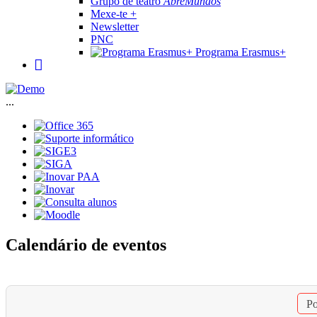
Grupo de teatro
AbreMundos
Mexe-te +
Newsletter
PNC
Programa Erasmus+
...
Calendário de eventos
Po