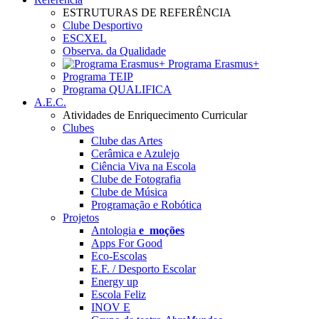
ESTRUTURAS DE REFERÊNCIA
Clube Desportivo
ESCXEL
Observa. da Qualidade
Programa Erasmus+
Programa TEIP
Programa QUALIFICA
A.E.C.
Atividades de Enriquecimento Curricular
Clubes
Clube das Artes
Cerâmica e Azulejo
Ciência Viva na Escola
Clube de Fotografia
Clube de Música
Programação e Robótica
Projetos
Antologia
e_moções
Apps For Good
Eco-Escolas
E.F. / Desporto Escolar
Energy up
Escola Feliz
INOV E