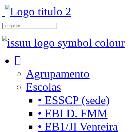
Agrupamento
Escolas
• ESSCP (sede)
• EBI D. FMM
• EB1/JI Venteira