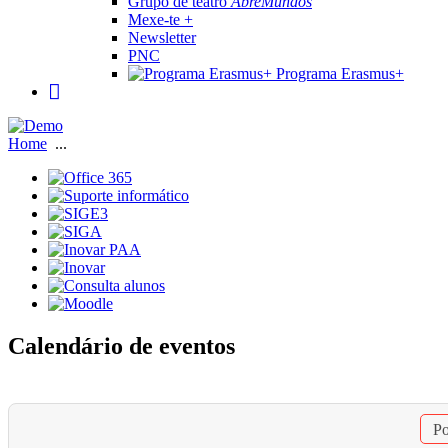
Grupo de teatro
AbreMundos
Mexe-te +
Newsletter
PNC
Programa Erasmus+
Home
...
Calendário de eventos
Po