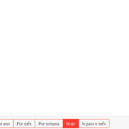
r ano
Por mês
Por semana
Hoje
Ir para o mês