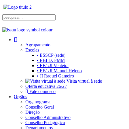
Agrupamento
Escolas
• ESSCP (sede)
• EBI D. FMM
• EB1/JI Venteira
• EB1/JI Manuel Heleno
• JI Raquel Gameiro
Visita virtual à sede
Oferta educativa 26/27
Fale connosco
Orgãos
Organograma
Conselho Geral
Direção
Conselho Administrativo
Conselho Pedagógico
Departamentos