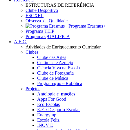
ESTRUTURAS DE REFERÊNCIA
Clube Desportivo
ESCXEL
Observa. da Qualidade
Programa Erasmus+
Programa TEIP
Programa QUALIFICA
A.E.C.
Atividades de Enriquecimento Curricular
Clubes
Clube das Artes
Cerâmica e Azulejo
Ciência Viva na Escola
Clube de Fotografia
Clube de Música
Programação e Robótica
Projetos
Antologia
e_moções
Apps For Good
Eco-Escolas
E.F. / Desporto Escolar
Energy up
Escola Feliz
INOV E