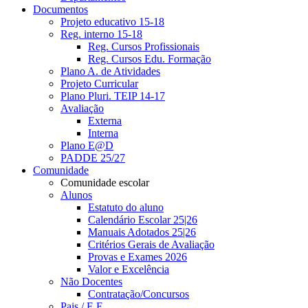
Documentos
Projeto educativo 15-18
Reg. interno 15-18
Reg. Cursos Profissionais
Reg. Cursos Edu. Formação
Plano A. de Atividades
Projeto Curricular
Plano Pluri. TEIP 14-17
Avaliação
Externa
Interna
Plano E@D
PADDE 25/27
Comunidade
Comunidade escolar
Alunos
Estatuto do aluno
Calendário Escolar 25|26
Manuais Adotados 25|26
Critérios Gerais de Avaliação
Provas e Exames 2026
Valor e Excelência
Não Docentes
Contratação/Concursos
Pais / E.E.