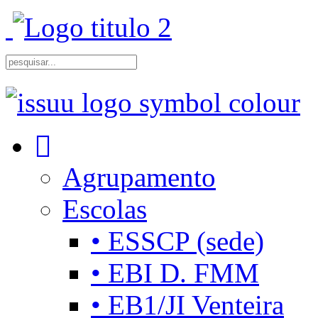
Agrupamento
Escolas
• ESSCP (sede)
• EBI D. FMM
• EB1/JI Venteira