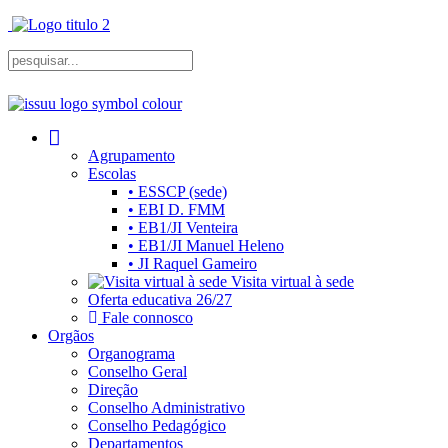
Agrupamento
Escolas
• ESSCP (sede)
• EBI D. FMM
• EB1/JI Venteira
• EB1/JI Manuel Heleno
• JI Raquel Gameiro
Visita virtual à sede
Oferta educativa 26/27
Fale connosco
Orgãos
Organograma
Conselho Geral
Direção
Conselho Administrativo
Conselho Pedagógico
Departamentos