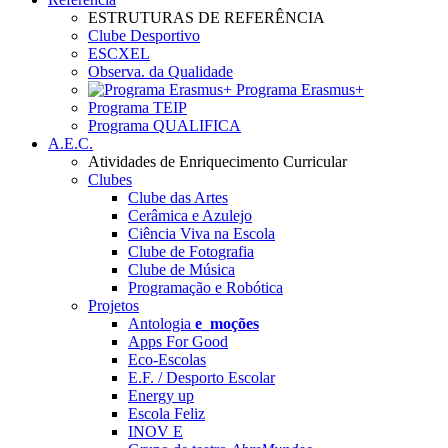
ESTRUTURAS DE REFERÊNCIA
Clube Desportivo
ESCXEL
Observa. da Qualidade
Programa Erasmus+
Programa TEIP
Programa QUALIFICA
A.E.C.
Atividades de Enriquecimento Curricular
Clubes
Clube das Artes
Cerâmica e Azulejo
Ciência Viva na Escola
Clube de Fotografia
Clube de Música
Programação e Robótica
Projetos
Antologia
e_moções
Apps For Good
Eco-Escolas
E.F. / Desporto Escolar
Energy up
Escola Feliz
INOV E