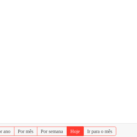
r ano
Por mês
Por semana
Hoje
Ir para o mês