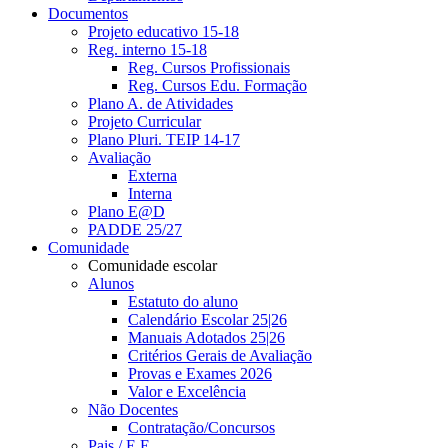
Documentos
Projeto educativo 15-18
Reg. interno 15-18
Reg. Cursos Profissionais
Reg. Cursos Edu. Formação
Plano A. de Atividades
Projeto Curricular
Plano Pluri. TEIP 14-17
Avaliação
Externa
Interna
Plano E@D
PADDE 25/27
Comunidade
Comunidade escolar
Alunos
Estatuto do aluno
Calendário Escolar 25|26
Manuais Adotados 25|26
Critérios Gerais de Avaliação
Provas e Exames 2026
Valor e Excelência
Não Docentes
Contratação/Concursos
Pais / E.E.