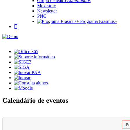
Grupo de teatro
AbreMundos
Mexe-te +
Newsletter
PNC
Programa Erasmus+
...
Calendário de eventos
Po