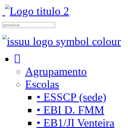
Agrupamento
Escolas
• ESSCP (sede)
• EBI D. FMM
• EB1/JI Venteira