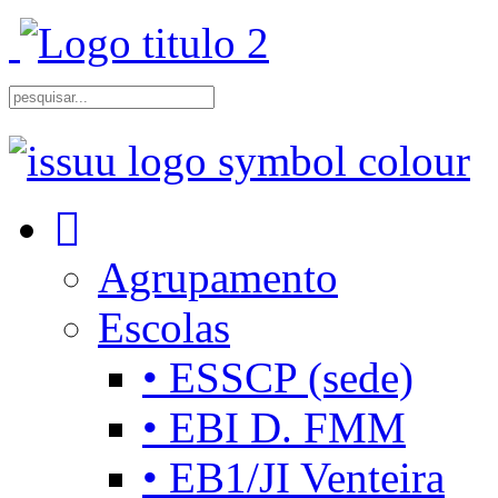
Agrupamento
Escolas
• ESSCP (sede)
• EBI D. FMM
• EB1/JI Venteira