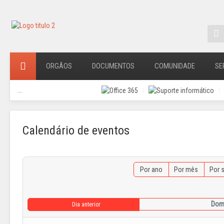
ORGÃOS
DOCUMENTOS
COMUNIDADE
SE
...
Calendário de eventos
Por ano
Por mês
Por 
Domi
Dia anterior