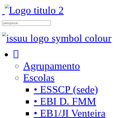
Agrupamento
Escolas
• ESSCP (sede)
• EBI D. FMM
• EB1/JI Venteira