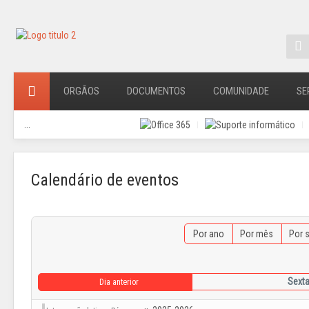
ORGÃOS
DOCUMENTOS
COMUNIDADE
SE
...
Calendário de eventos
Por ano
Por mês
Por 
Sexta
Dia anterior