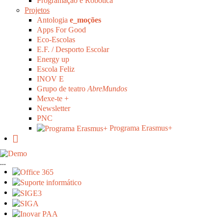
Programação e Robótica
Projetos
Antologia
e_moções
Apps For Good
Eco-Escolas
E.F. / Desporto Escolar
Energy up
Escola Feliz
INOV E
Grupo de teatro
AbreMundos
Mexe-te +
Newsletter
PNC
Programa Erasmus+
...