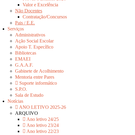
Valor e Excelência
Não Docentes
Contratação/Concursos
Pais / E.E.
Serviços
Administrativos
Ação Social Escolar
Apoio T. Específico
Bibliotecas
EMAEI
G.A.A.F.
Gabinete de Acolhimento
Mentoria entre Pares
Suporte informático
S.P.O.
Sala de Estudo
Notícias
ANO LETIVO 2025-26
ARQUIVO
Ano letivo 24/25
Ano letivo 23/24
Ano letivo 22/23