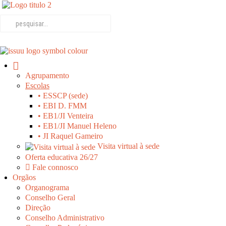
Agrupamento
Escolas
• ESSCP (sede)
• EBI D. FMM
• EB1/JI Venteira
• EB1/JI Manuel Heleno
• JI Raquel Gameiro
Visita virtual à sede
Oferta educativa 26/27
Fale connosco
Orgãos
Organograma
Conselho Geral
Direção
Conselho Administrativo