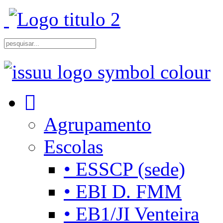
Agrupamento
Escolas
• ESSCP (sede)
• EBI D. FMM
• EB1/JI Venteira