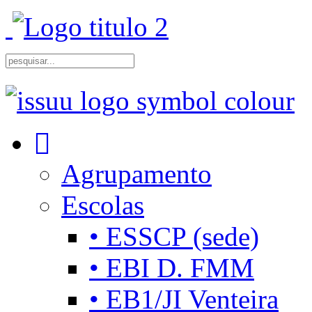
Agrupamento
Escolas
• ESSCP (sede)
• EBI D. FMM
• EB1/JI Venteira